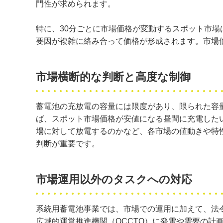
門性が求められます。
特に、30分ごとに市場価格が変動するスポット市
要因が複雑に絡み合って価格が形成されます。市場
市場横断的な判断と高度な制御
蓄電池の充放電の容量には限度があり、限られた容
ば、スポット市場価格が安値になる昼間に充電した
場に対して放電するのかなど、各市場の値動きや特
判断が重要です。
市場運用以外のタスクへの対応
系統用蓄電池事業では、市場での運用に加えて、法
広域的運営推進機関（OCCTO）に発電や需要の