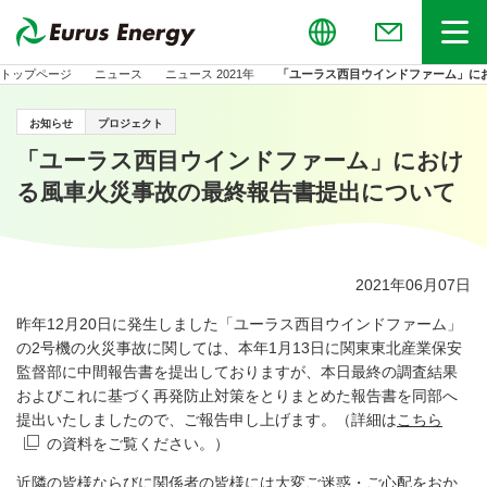
Global
お問い合わせ
メニュー
トップページ
ニュース
ニュース 2021年
「ユーラス西目ウインドファーム」に
お知らせ
プロジェクト
「ユーラス西目ウインドファーム」におけ
る風車火災事故の最終報告書提出について
2021年06月07日
昨年
12
月
20
日に発生しました「ユーラス西目ウインドファーム」
の
2
号機の火災事故に関しては、本年
1
月
13
日に関東東北産業保安
監督部に中間報告書を提出しておりますが、本日最終の調査結果
およびこれに基づく再発防止対策をとりまとめた報告書を同部へ
提出いたしましたので、ご報告申し上げます。（詳細は
こちら
の資料をご覧ください。）
近隣の皆様ならびに関係者の皆様には大変ご迷惑・ご心配をおか