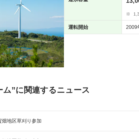
13,0
※
1,
運転開始
200
ーム”に関連するニュース
賀畑地区草刈り参加