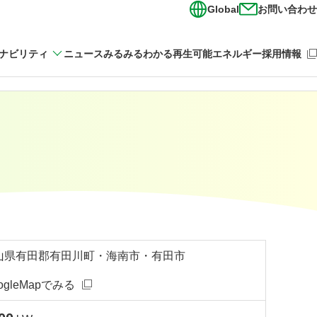
Global
お問い合わせ
（新
ナビリティ
ニュース
みるみるわかる再生可能エネルギー
採用情報
山県有田郡有田川町・海南市・有田市
ogleMapでみる