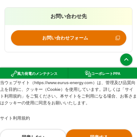
お問い合わせ先
お問い合わせフォーム
上部へ
風力発電の
メンテナンス
コーポレート
PPA
（新規ウインドウで開きます）
当ウェブサイト（https://www.eurus-energy.com）は、管理及び品質向
環境影響評価
上を目的に、クッキー（Cookie）を使用しています。詳しくは「サイ
サイトマップ
ト利用規約」をご覧ください。本サイトをご利用になる場合、お客さま
はクッキーの使用に同意をお願いいたします。
サイト利用規約
情報セキュリティポリシー
サイト利用規約
個人情報の取り扱いについて
GDPR Privacy Policy of Eurus Energy Holdings Corporation