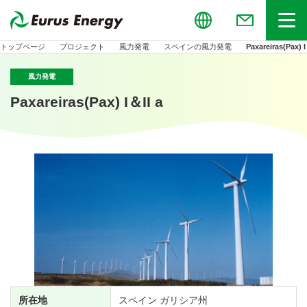
Global
お問い合わせ
メニュー
トップページ
プロジェクト
風力発電
スペインの風力発電
Paxareiras(Pax) I
風力発電
Paxareiras(Pax) I＆II a
所在地
スペイン ガリシア州