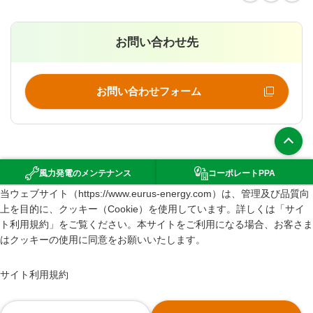
お問い合わせ先
お問い合わせフォーム
上部へ
風力発電の
メンテナンス
コーポレート
PPA
（新規ウインドウで開きます）
当ウェブサイト（https://www.eurus-energy.com）は、管理及び品質向
環境影響評価
上を目的に、クッキー（Cookie）を使用しています。詳しくは「サイ
サイトマップ
ト利用規約」をご覧ください。本サイトをご利用になる場合、お客さま
はクッキーの使用に同意をお願いいたします。
サイト利用規約
情報セキュリティポリシー
サイト利用規約
個人情報の取り扱いについて
GDPR Privacy Policy of Eurus Energy Holdings Corporation