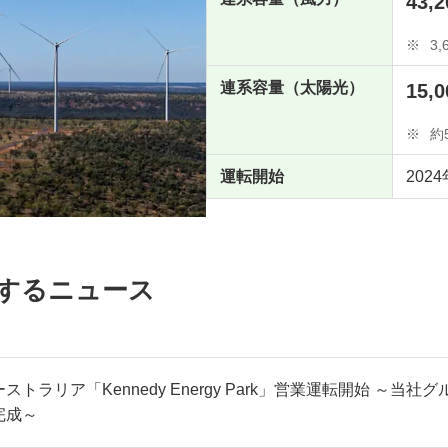
43,2
※
3,
連系容量（太陽光）
15,0
※
約5
運転開始
202
に関連するニュース
ーストラリア「Kennedy Energy Park」営業運転開始 
完成～