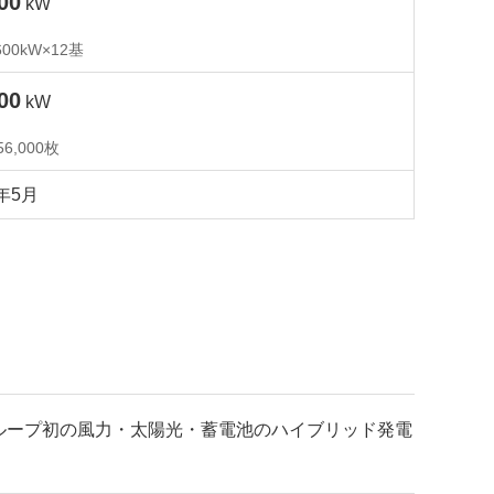
00
kW
600kW×12基
00
kW
6,000枚
4年5月
～当社グループ初の風力・太陽光・蓄電池のハイブリッド発電