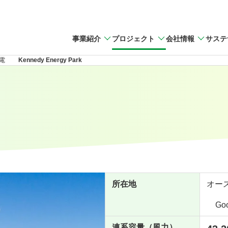
事業紹介
プロジェクト
会社情報
サステ
電
Kennedy Energy Park
所在地
オー
Go
連系容量（風力）