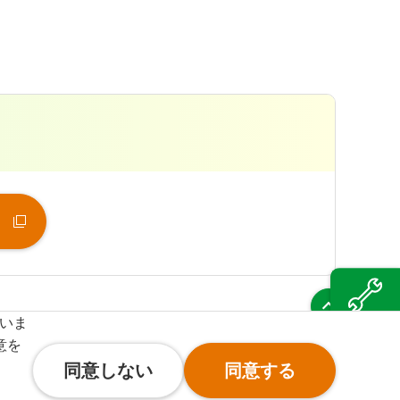
（新
ていま
風力発電の
メンテナンス
意を
同意しない
同意する
oldings Corporation