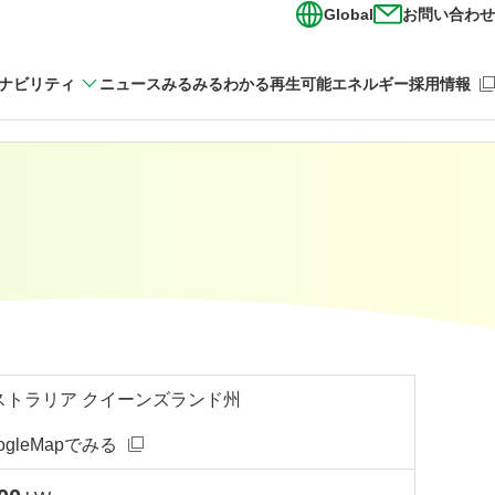
Global
お問い合わせ
（新
ナビリティ
ニュース
みるみるわかる再生可能エネルギー
採用情報
ストラリア クイーンズランド州
ogleMapでみる