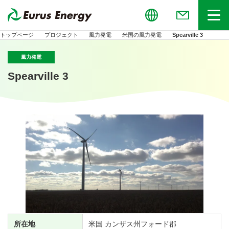
Global
お問い合わせ
メニュー
トップページ
プロジェクト
風力発電
米国の風力発電
Spearville 3
風力発電
Spearville 3
所在地
米国 カンザス州フォード郡