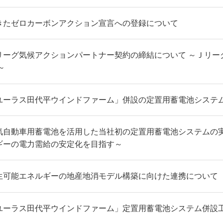
きたゼロカーボンアクション宣言への登録について
リーグ気候アクションパートナー契約の締結について ～Ｊリーグ
～
ユーラス田代平ウインドファーム」併設の定置用蓄電池システ
気自動車用蓄電池を活用した当社初の定置用蓄電池システムの実
ギーの電力需給の安定化を目指す～
生可能エネルギーの地産地消モデル構築に向けた連携について
ユーラス田代平ウインドファーム」定置用蓄電池システム併設