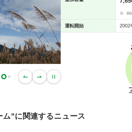
7,65
※
8
運転開始
200
ーム”に関連するニュース