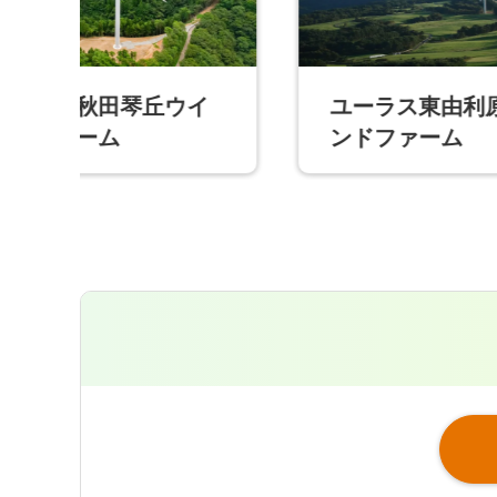
ユーラス東由利原ウイ
ユ
ンドファーム
ン