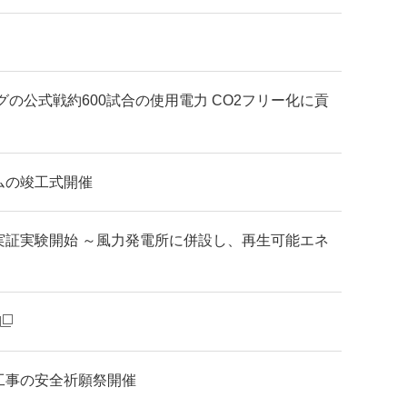
の公式戦約600試合の使用電力 CO2フリー化に貢
ムの竣工式開催
証実験開始 ～風力発電所に併設し、再生可能エネ
工事の安全祈願祭開催