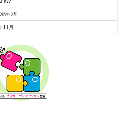
0
kW
50kW×9基
2年11月