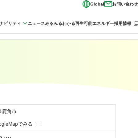
Global
お問い合わせ
（新
ナビリティ
ニュース
みるみるわかる再生可能エネルギー
採用情報
県鹿角市
ogleMapでみる