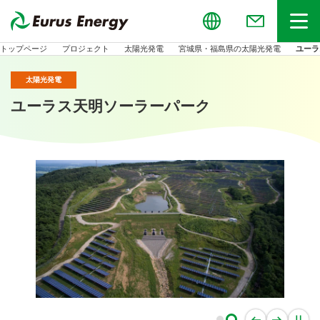
Global
お問い合わせ
メニュー
トップページ
プロジェクト
太陽光発電
宮城県・福島県の太陽光発電
ユーラ
太陽光発電
ユーラス天明ソーラーパーク