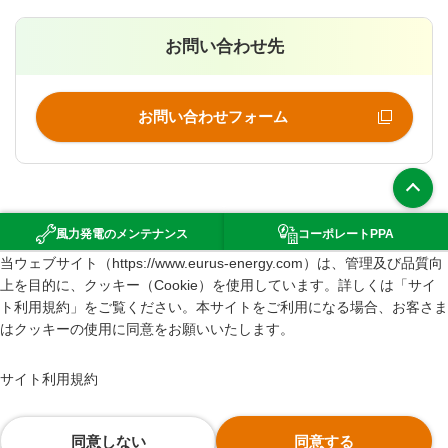
お問い合わせ先
お問い合わせフォーム
上部へ
風力発電の
メンテナンス
コーポレート
PPA
（新規ウインドウで開きます）
当ウェブサイト（https://www.eurus-energy.com）は、管理及び品質向
環境影響評価
上を目的に、クッキー（Cookie）を使用しています。詳しくは「サイ
サイトマップ
ト利用規約」をご覧ください。本サイトをご利用になる場合、お客さま
はクッキーの使用に同意をお願いいたします。
サイト利用規約
情報セキュリティポリシー
サイト利用規約
個人情報の取り扱いについて
GDPR Privacy Policy of Eurus Energy Holdings Corporation
同意しない
同意する