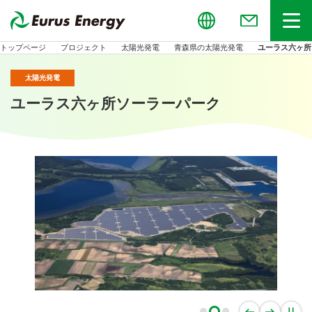
Global
お問い合わせ
メニュー
トップページ
プロジェクト
太陽光発電
青森県の太陽光発電
ユーラス六ヶ所
太陽光発電
ユーラス六ヶ所ソーラーパーク