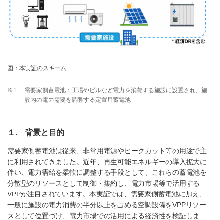
図：本実証のスキーム
※1
需要家側蓄電池：工場やビルなど電力を消費する施設に設置され、施
設内の電力需要を調整する定置用蓄電池
１. 背景と目的
需要家側蓄電池は従来、非常用電源やピークカット等の用途で主
に利用されてきました。近年、再生可能エネルギーの導入拡大に
伴い、電力需給を柔軟に調整する手段として、これらの蓄電池を
分散型のリソースとして制御・集約し、電力市場等で活用する
VPP
が注目されています。本実証では、需要家側蓄電池に加え、
一般に施設の電力消費の半分以上を占める空調設備を
VPP
リソー
スとして位置づけ、電力市場での活用による経済性を検証しま