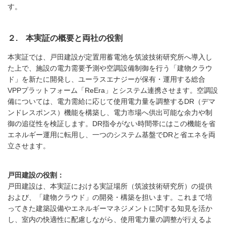
す。
２. 本実証の概要と両社の役割
本実証では、戸田建設が定置用蓄電池を筑波技術研究所へ導入し
た上で、施設の電力需要予測や空調設備制御を行う「建物クラウ
ド」を新たに開発し、ユーラスエナジーが保有・運用する総合
VPP
プラットフォーム「
ReEra
」とシステム連携させます。空調設
備については、電力需給に応じて使用電力量を調整する
DR
（デマ
ンドレスポンス）機能を構築し、電力市場へ供出可能な余力や制
御の追従性を検証します。
DR
指令がない時間帯にはこの機能を省
エネルギー運用に転用し、一つのシステム基盤で
DR
と省エネを両
立させます。
戸田建設の役割：
戸田建設は、本実証における実証場所（筑波技術研究所）の提供
および、「建物クラウド」の開発・構築を担います。これまで培
ってきた建築設備やエネルギーマネジメントに関する知見を活か
し、室内の快適性に配慮しながら、使用電力量の調整が行えるよ