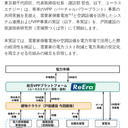
東京都千代田区、代表取締役社長：諏訪部 哲也、以下、ユーラス
エナジー）は、将来の
VPP
（バーチャルパワープラント）事業の
※
1
共同実施を見据え、需要家側蓄電池
と空調設備を活用したシス
テム連携および
VPP
事業の実証（以下、本実証）を、戸田建設の
筑波技術研究所（茨城県つくば市）にて開始します。
本実証では、需要家側蓄電池や空調設備を電力市場で活用した際
の経済性を検証し、需要家の電力コスト削減と電力系統の安定化
を両立させる仕組みの確立を目指します。