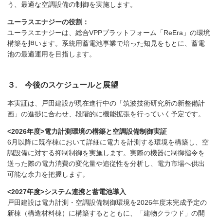
う、最適な空調設備の制御を実施します。
ユーラスエナジーの役割：
ユーラスエナジーは、総合
VPP
プラットフォーム「
ReEra
」の環境
構築を担います。系統用蓄電池事業で培った知見をもとに、蓄電
池の最適運用を目指します。
３. 今後のスケジュールと展望
本実証は、戸田建設が現在進行中の「筑波技術研究所の新整備計
画」の進捗に合わせ、段階的に機能拡張を行っていく予定です。
<2026
年度
>
電力計測環境の構築と空調設備制御実証
6月以降に既存棟において詳細に電力を計測する環境を構築し、空
調設備に対する抑制制御を実施します。実際の機器に制御指令を
送った際の電力消費の変化量や追従性を分析し、電力市場へ供出
可能な余力を把握します。
<2027
年度
>
システム連携と蓄電池導入
戸田建設は電力計測・空調設備制御環境を
2026
年度末完成予定の
新棟（構造材料棟）に構築するとともに、「建物クラウド」の開