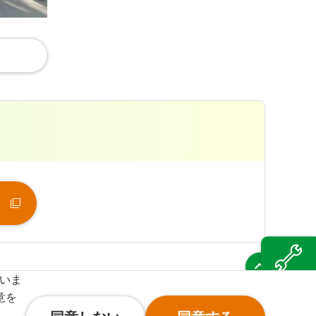
（新
ていま
風力発電の
メンテナンス
意を