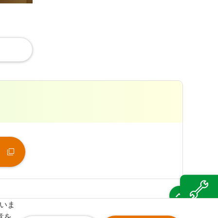
（新
ていま
風力発電の
メンテナンス
意を