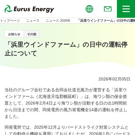
Global
お問い合わせ
メニュー
トップページ
ニュース
ニュース 2026年
「浜里ウインドファーム」の日中の運
お知らせ
その他
「浜里ウインドファーム」の日中の運転停
止について
2026年02月05日
当社のグループ会社である合同会社道北風力が運営する「浜里ウ
インドファーム（北海道天塩郡幌延町）」は、海ワシ類の保全措
置として、
2026
年
2
月
4
日より海ワシ類が活動する日の出
1
時間前
から日没までの間、同発電所の風力発電機全
14
基の運転を停止し
ました。
同発電所では、
2025
年
12
月よりバードストライク対策システムと
して自動停止機能を運用しておりましたが、
2026
年
1
月にバードス