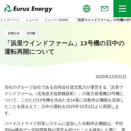
Global
お問い合わせ
メニュー
トップページ
ニュース
ニュース 2025年
「浜里ウインドファーム」13号機の日
お知らせ
その他
「浜里ウインドファーム」13号機の日中の
運転再開について
2025年12月01日
当社のグループ会社である合同会社道北風力が運営する「浜里ウ
インドファーム（北海道天塩郡幌延町）」の風力発電機
13
号機に
ついて、このたび
13
号機を含めた全
14
基に自動停止機能を追加し
たことを踏まえて、日中の運転を2025年
12
月
2
日より再開しま
す。
バードストライク対策システムに追加した自動停止機能は、半径
300m
圏内で一定時間鳥類が滞空を続けたことを検知した際に、風