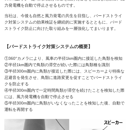
力発電機を自動で停止させるものです。
当社は、今後も自然と風力発電の共生を目指し、バードストライ
ク対策システムの効果検証を継続的に実施するとともに、バード
ストライク防止に向けた取り組みを一層強化してまいります。
【バードストライク対策システムの概要】
①360°カメラにより、風車の半径
1km
圏内に接近した鳥類を検知
②半径
1km
圏内で鳥類の滞空が続いた際には鳥類種を識別
③半径
300m
圏内に鳥類が接近した際には、スピーカーより特殊な
忌避音を発生させ、鳥類に進路変更を促すことでバードストライ
クを防止する
④半径300m圏内で一定時間鳥類が滞空を続けたことを検知した際
には、風力発電機を自動で停止させる
⑤半径300m圏内に鳥類がいなくなったことを検知した後、自動で
運転を再開する