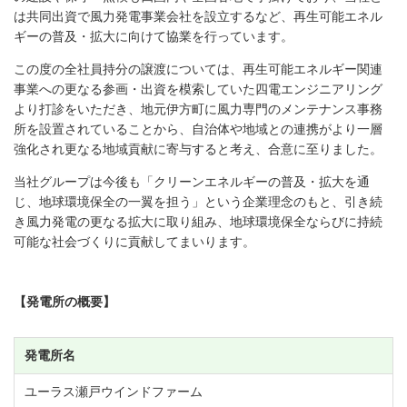
は共同出資で風力発電事業会社を設立するなど、再生可能エネル
ギーの普及・拡大に向けて協業を行っています。
この度の全社員持分の譲渡については、再生可能エネルギー関連
事業への更なる参画・出資を模索していた四電エンジニアリング
より打診をいただき、地元伊方町に風力専門のメンテナンス事務
所を設置されていることから、自治体や地域との連携がより一層
強化され更なる地域貢献に寄与すると考え、合意に至りました。
当社グループは今後も「クリーンエネルギーの普及・拡大を通
じ、地球環境保全の一翼を担う」という企業理念のもと、引き続
き風力発電の更なる拡大に取り組み、地球環境保全ならびに持続
可能な社会づくりに貢献してまいります。
【発電所の概要】
発電所名
ユーラス瀬戸ウインドファーム