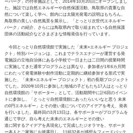
ーパーク」の付帯施設として、2014年10月20日にオープンしまし
た。施設では自然エネルギーや自然保護活動、鳥取県の貴重な自
然について楽しく学べ、館内には太陽光発電の説明はもちろん、
鳥取県の美しい自然風景を展示し、「とっとり次世代エネルギー
パーク」の紹介、さらには鳥取県内で取り組まれている自然保護
団体の活動紹介などさまざまな情報発信を行っています。
今回とっとり自然環境館で実施した「未来×エネルギー プロジェ
クト」特別バージョンは、これまでテラスエナジーが運営する発
電施設の立地自治体にある小学校で一日または二日間の授業時間
に実施してきた通常プログラムとは異なり、参加者が1年6カ月間
にわたって発電体験や創作活動に定期的に継続参加する形式で実
施した、「未来×エネルギー プロジェクト」初の長期プロジェクト
でした。2020年10月に参加した地域の子どもたち17人はとっとり
自然環境館の「サポーター」として、活動期間中に計6回のイベン
トに参加し、「とっとり自然環境館にあったらいいなと思う 未来
の0円エネルギー」とその使い道についてのアイデアを考え、発表
を行いました。最終回の3月13日は、各サポーターがプログラムを
通じて学び、自ら考えた未来のエネルギーとその使い
道に関するアイデアを具現化して完成したジオラマを、サポータ
ー本人とご家族にお披露目し、11組32名が感想をフィードバック