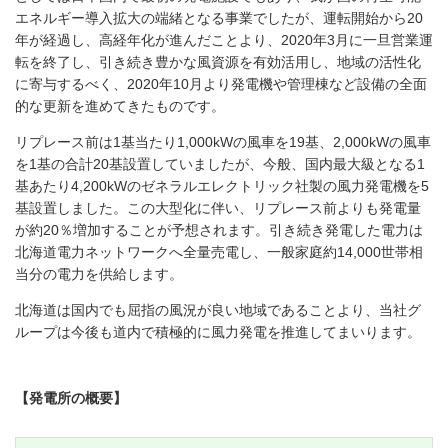
エネルギー導入拡大の端緒となる事業でしたが、運転開始から
20
年が経過し、高経年化が進んだことより、2020年
3
月に一旦営業運
転を終了し、引き続き豊かな風資源を有効活用し、地域の活性化
に寄与するべく、
2020
年
10
月より発電機や管理棟など設備の全面
的な更新を進めてきたものです。
リプレース前は1基当たり1,000kWの風車を19基、2,000kWの風車
を1基の合計20基設置していましたが、今般、国内最大級となる1
基あたり4,200kWのゼネラルエレクトリック社製の風力発電機を5
基設置しました。この大型化に伴い、リプレース前よりも発電量
が約20％増加することが予想されます。引き続き発電した電力は
北海道電力ネットワークへ全量売電し、一般家庭約14,000世帯相
当分の電力を供給します。
北海道は国内でも屈指の風況が良い地域であることより、当社グ
ループは今後も道内で積極的に風力発電を推進してまいります。
【発電所の概要】