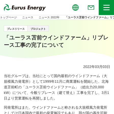
Global
お問い合わせ
メニュー
トップページ
ニュース
ニュース 2022年
「ユーラス苫前ウインドファーム」リ
プレスリリース
プロジェクト
「ユーラス苫前ウインドファーム」リプレ
ース工事の完了について
2022年03月03日
当社グループは、当社にとって国内最初のウインドファーム（大
規模風力発電所）として
1999
年
11
月に商業運転を開始した、北海
道苫前町の「ユーラス苫前ウインドファーム」（総出力
20,000
kW
）について、今般リプレース（建て替え）工事を完了し、
3
月
1
日より営業運転を再開しました。
同発電所はまた、ウインドファームと称される大規模風力発電所
としては日本国内で最初の発電施設でもあり、我が国の再生可能