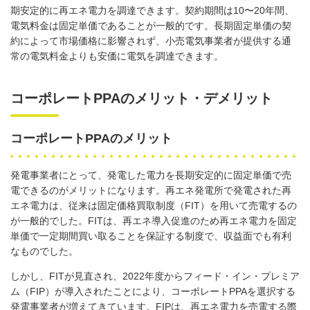
期安定的に再エネ電力を調達できます。契約期間は
10
〜
20
年間、
電気料金は固定単価であることが一般的です。長期固定単価の契
約によって市場価格に影響されず、小売電気事業者が提供する通
常の電気料金よりも安価に電気を調達できます。
コーポレートPPAのメリット・デメリット
コーポレートPPAのメリット
発電事業者にとって、発電した電力を長期安定的に固定単価で売
電できるのがメリットになります。再エネ発電所で発電された再
エネ電力は、従来は固定価格買取制度（
FIT
）を用いて売電するの
が一般的でした。
FIT
は、再エネ導入促進のため再エネ電力を固定
単価で一定期間買い取ることを保証する制度で、収益面でも有利
なものでした。
しかし、
FIT
が見直され、
2022
年度からフィード・イン・プレミア
ム（
FIP
）が導入されたことにより、コーポレート
PPA
を選択する
発電事業者が増えてきています。
FIP
は、再エネ電力を売電する際