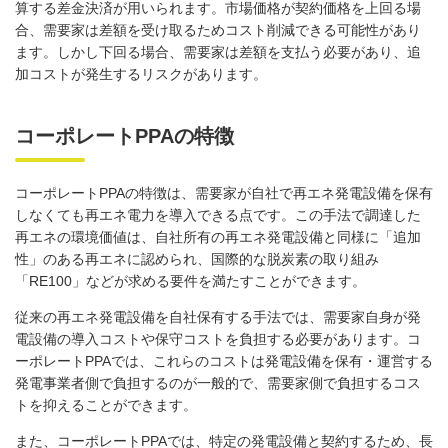
算する差金決済が用いられます。市場価格が契約価格を上回る場
合、需要家は差額を受け取るためコスト削減できる可能性があり
ます。しかし下回る場合、需要家は差額を支払う必要があり、追
加コストが発生するリスクがあります。
コーポレートPPAの特徴
コーポレート
PPA
の特徴は、需要家が自社で再エネ発電設備を保有
しなくても再エネ電力を導入できる点です。この手法で調達した
再エネの環境価値は、自社所有の再エネ発電設備と同様に「追加
性」のある再エネに認められ、国際的な脱炭素の取り組み
「
RE100
」などが求める要件を満たすことができます。
従来の再エネ発電設備を自社保有する手法では、需要家自身が発
電設備の導入コストや保守コストを負担する必要があります。コ
ーポレート
PPA
では、これらのコストは発電設備を保有・運営する
発電事業者側で負担するのが一般的で、需要家側で負担するコス
トを抑えることができます。
また、コーポレート
PPA
では、特定の発電設備と契約するため、長