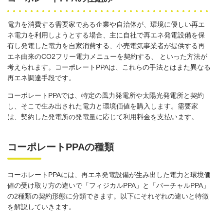
電力を消費する需要家である企業や自治体が、環境に優しい再エ
ネ電力を利用しようとする場合、主に自社で再エネ発電設備を保
有し発電した電力を自家消費する、小売電気事業者が提供する再
エネ由来の
CO2
フリー電力メニューを契約する、
といった方法が
考えられます。コーポレート
PPA
は、これらの手法とはまた異なる
再エネ調達手段です。
コーポレート
PPA
では、特定の風力発電所や太陽光発電所と契約
し、そこで生み出された電力と環境価値を購入します。需要家
は、契約した発電所の発電量に応じて利用料金を支払います。
コーポレートPPAの種類
コーポレート
PPA
には、再エネ発電設備が生み出した電力と環境価
値の受け取り方の違いで「フィジカル
PPA
」と「バーチャル
PPA
」
の
2
種類の契約形態に分類できます。以下にそれぞれの違いと特徴
を解説していきます。