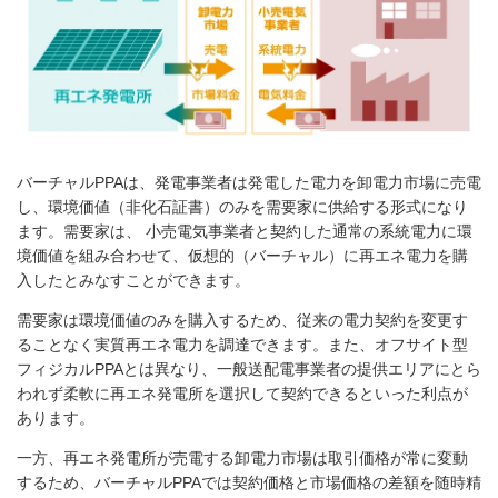
バーチャル
PPA
は、発電事業者は発電した電力を卸電力市場に売電
し、環境価値（非化石証書）のみを需要家に供給する形式になり
ます。需要家は、
小売電気事業者と契約した通常の系統電力に環
境価値を組み合わせて、仮想的（バーチャル）に再エネ電力を購
入したとみなすことができます。
需要家は環境価値のみを購入するため、従来の電力契約を変更す
ることなく実質再エネ電力を調達できます。また、オフサイト型
フィジカル
PPA
とは異なり、一般送配電事業者の提供エリアにとら
われず柔軟に再エネ発電所を選択して契約できるといった利点が
あります。
一方、再エネ発電所が売電する卸電力市場は取引価格が常に変動
するため、バーチャル
PPA
では契約価格と市場価格の差額を随時精