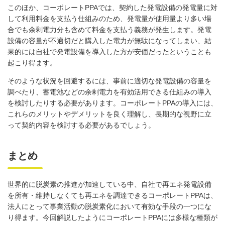
このほか、コーポレート
PPA
では、契約した発電設備の発電量に対
して利用料金を支払う仕組みのため、発電量が使用量より多い場
合でも余剰電力分も含めて料金を支払う義務が発生します。発電
設備の容量が不適切だと購入した電力が無駄になってしまい、結
果的には自社で発電設備を導入した方が安価だったということも
起こり得ます。
そのような状況を回避するには、事前に適切な発電設備の容量を
調べたり、蓄電池などの余剰電力を有効活用できる仕組みの導入
を検討したりする必要があります。コーポレート
PPA
の導入には、
これらのメリットやデメリットを良く理解し、長期的な視野に立
って契約内容を検討する必要があるでしょう。
まとめ
世界的に脱炭素の推進が加速している中、自社で再エネ発電設備
を所有・維持しなくても再エネを調達できるコーポレート
PPA
は、
法人にとって事業活動の脱炭素化において有効な手段の一つにな
り得ます。今回解説したようにコーポレート
PPA
には多様な種類が