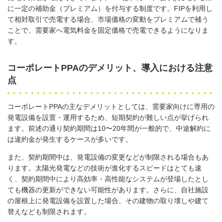
に一定の補助金（プレミアム）を付与する制度です。
FIP
を利用し
て相対取引で売電する場合、市場価格の変動をプレミアムで補う
ことで、需要家へ電気料金を固定価格で売電できるようになりま
す。
コーポレートPPAのデメリット、導入における注意
点
コーポレート
PPA
の主なデメリットとしては、需要家向けに専用の
発電設備を設置・運用するため、短期契約が難しい点が挙げられ
ます。前述の通り契約期間は
10
〜
20
年間が一般的で、中途解約に
は違約金が発生するケースが多いです。
また、契約期間中は、発電設備の変更などが制限される場合もあ
ります。太陽光発電などの技術が進化するスピードはとても速
く、契約期間中により高効率・高性能なシステムが登場したとし
ても機器の更新ができない可能性があります。さらに、自社施設
の屋根上に発電設備を設置した場合、その建物の取り壊しや建て
替えなども制限されます。