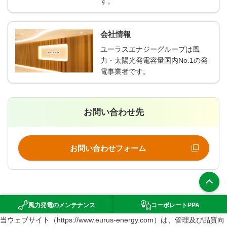
す。
会社情報
ユーラスエナジーグループは風
力・太陽光発電容量国内No.1の発
電事業者です。
お問い合わせ先
お問い合わせフォーム
上部へ
風力発電の
メンテナンス
コーポレート
PPA
（新規ウインドウで開きます）
当ウェブサイト（https://www.eurus-energy.com）は、管理及び品質向
環境影響評価