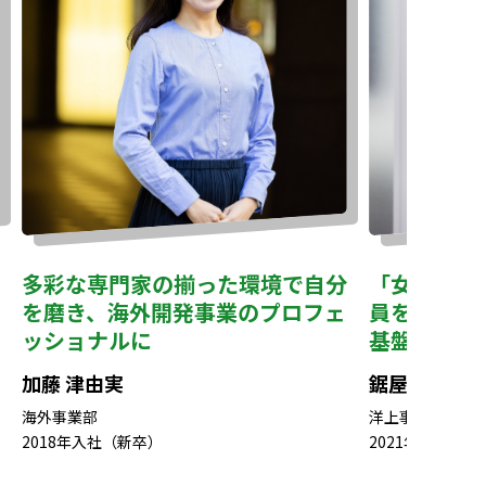
多彩な専門家の揃った環境で自分
「女性だか
を磨き、
海外開発事業の
プロフェ
員を第一に
ッショナルに
基盤
加藤 津由実
鋸屋 遥香
海外事業部
洋上事業開発部
2018年入社（新卒）
2021年入社（新