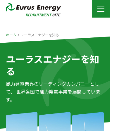
RECRUITMENT
SITE
ホーム
ホーム
ユーラスエナジーを知る
ユーラ
ユーラスエナジーを知
る
仕事と
風力発電業界のリーディングカンパニーとし
働く環
て、
世界各国で風力発電事業を展開していま
す。
お知ら
募集要