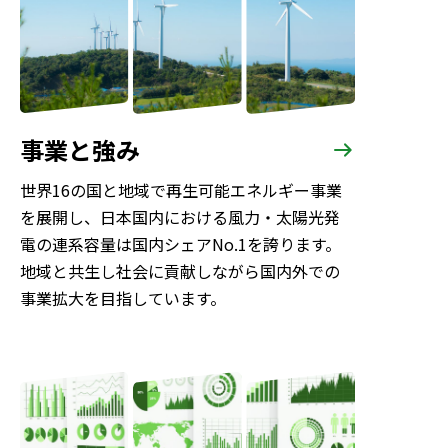
新卒採
キャリ
事業と強み
世界16の国と地域で再生可能エネルギー事業
を展開し、日本国内における風力・太陽光発
電の連系容量は国内シェアNo.1を誇ります。
地域と共生し社会に貢献しながら国内外での
事業拡大を目指しています。