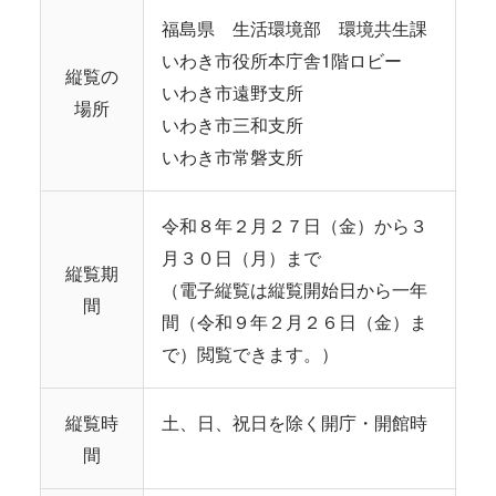
福島県 生活環境部 環境共生課
いわき市役所本庁舎1階ロビー
縦覧の
いわき市遠野支所
場所
いわき市三和支所
いわき市常磐支所
令和８年２月２７日（金）から３
月３０日（月）まで
縦覧期
（電子縦覧は縦覧開始日から一年
間
間（令和９年２月２６日（金）ま
で）閲覧できます。）
縦覧時
土、日、祝日を除く開庁・開館時
間